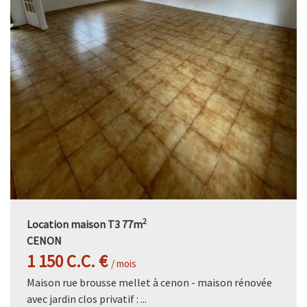
2
Location maison T3 77m
CENON
1 150 C.C. €
/ mois
Maison rue brousse mellet à cenon - maison rénovée
avec jardin clos privatif : ...