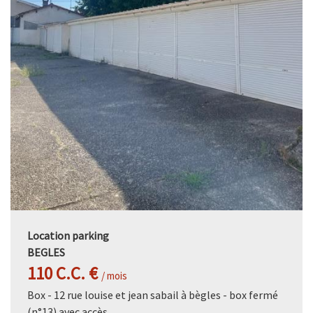
Location parking
BEGLES
110 C.C. €
/ mois
Box - 12 rue louise et jean sabail à bègles - box fermé
(n°13) avec accès ...