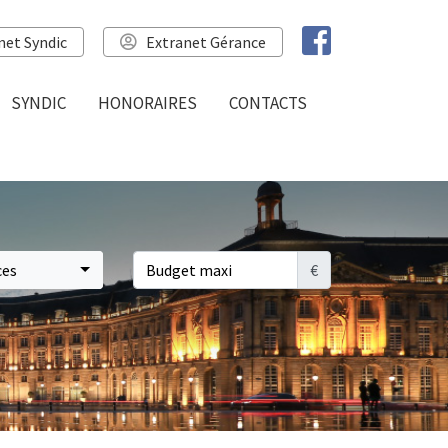
net Syndic
Extranet Gérance
SYNDIC
HONORAIRES
CONTACTS
ces
€