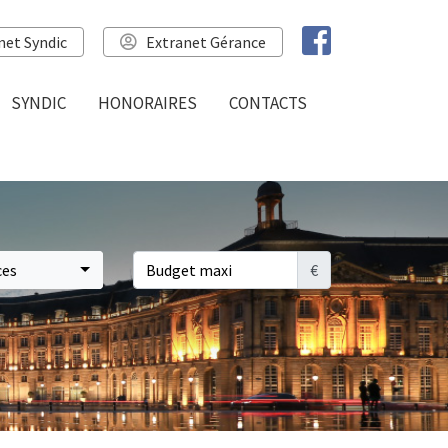
net Syndic
Extranet Gérance
SYNDIC
HONORAIRES
CONTACTS
ces
€